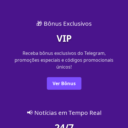
🎁 Bônus Exclusivos
VIP
Receba bônus exclusivos do Telegram,
promoções especiais e códigos promocionais
únicos!
Ver Bônus
📢 Notícias em Tempo Real
24/7