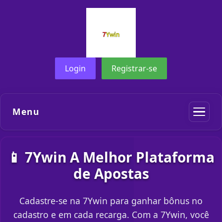
Login
Registrar-se
Menu
📱 7Ywin A Melhor Plataforma
de Apostas
Cadastre-se na 7Ywin para ganhar bônus no
cadastro e em cada recarga. Com a 7Ywin, você