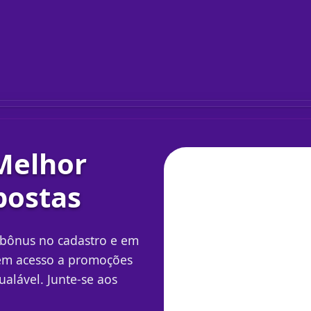
Melhor
postas
 bônus no cadastro e em
tem acesso a promoções
ualável. Junte-se aos