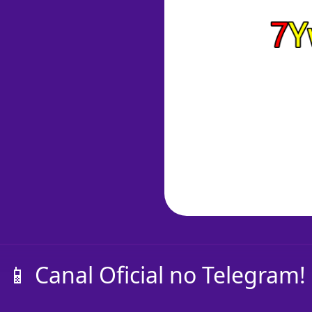
📱 Canal Oficial no Telegram!