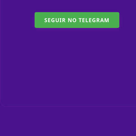
SEGUIR NO TELEGRAM