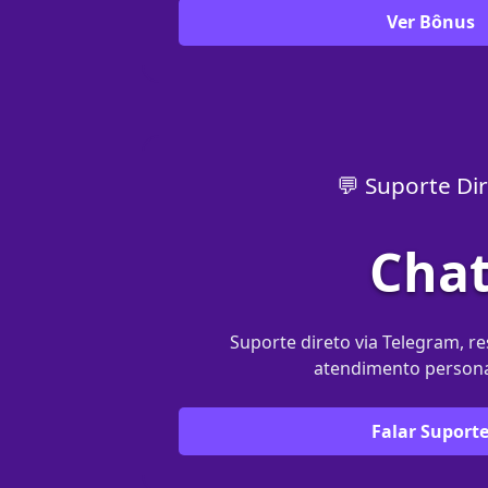
Ver Bônus
💬 Suporte Di
Cha
Suporte direto via Telegram, r
atendimento persona
Falar Suport