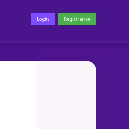
Login
Registrar-se