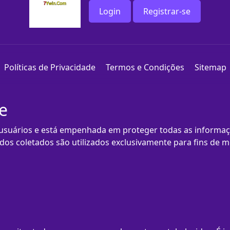
Login
Registrar-se
Políticas de Privacidade
Termos e Condições
Sitemap
de
s usuários e está empenhada em proteger todas as informaç
os coletados são utilizados exclusivamente para fins de m